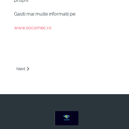
proprii.
Gasiti mai multe informatii pe:
www.socomec.ro
Next article: Thoreb
Next